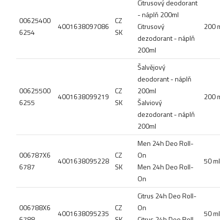
Citrusový deodorant
- náplň 200ml
00625400
CZ
4001638097086
Citrusový
200 
6254
SK
dezodorant - náplň
200ml
Šalvějový
deodorant - náplň
00625500
CZ
200ml
4001638099219
200 
6255
SK
Šalviový
dezodorant - náplň
200ml
Men 24h Deo Roll-
006787X6
CZ
On
4001638095228
50 ml
6787
SK
Men 24h Deo Roll-
On
Citrus 24h Deo Roll-
006788X6
CZ
On
4001638095235
50 ml
6788
SK
Citrus 24h Deo Roll-