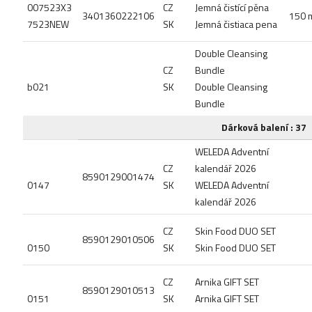
007523X3
CZ
Jemná čistící pěna
3401360222106
150 
7523NEW
SK
Jemná čistiaca pena
Double Cleansing
CZ
Bundle
b021
SK
Double Cleansing
Bundle
Dárková balení : 37
WELEDA Adventní
CZ
kalendář 2026
8590129001474
0147
SK
WELEDA Adventní
kalendář 2026
CZ
Skin Food DUO SET
8590129010506
0150
SK
Skin Food DUO SET
CZ
Arnika GIFT SET
8590129010513
0151
SK
Arnika GIFT SET