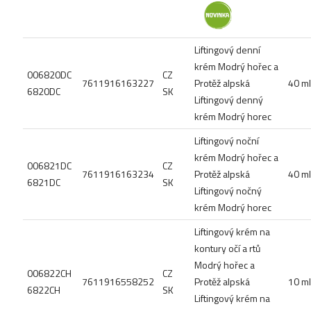
Liftingový denní
krém Modrý hořec a
006820DC
CZ
7611916163227
Protěž alpská
40 ml
6820DC
SK
Liftingový denný
krém Modrý horec
Liftingový noční
krém Modrý hořec a
006821DC
CZ
7611916163234
Protěž alpská
40 ml
6821DC
SK
Liftingový nočný
krém Modrý horec
Liftingový krém na
kontury očí a rtů
Modrý hořec a
006822CH
CZ
7611916558252
Protěž alpská
10 ml
6822CH
SK
Liftingový krém na