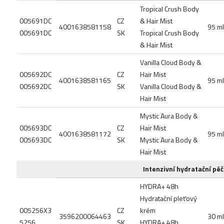
Tropical Crush Body
005691DC
CZ
& Hair Mist
4001638581158
95 ml
005691DC
SK
Tropical Crush Body
& Hair Mist
Vanilla Cloud Body &
005692DC
CZ
Hair Mist
4001638581165
95 ml
005692DC
SK
Vanilla Cloud Body &
Hair Mist
Mystic Aura Body &
005693DC
CZ
Hair Mist
4001638581172
95 ml
005693DC
SK
Mystic Aura Body &
Hair Mist
Intenzivní hydratační péče
HYDRA+ 48h
Hydratační pleťový
005256X3
CZ
krém
3596200064463
30 ml
5256
SK
HYDRA+ 48h