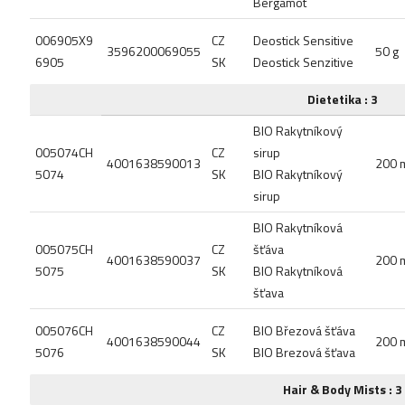
Bergamot
006905X9
CZ
Deostick Sensitive
3596200069055
50 g
6905
SK
Deostick Senzitive
Dietetika : 3
BIO Rakytníkový
005074CH
CZ
sirup
4001638590013
200 
5074
SK
BIO Rakytníkový
sirup
BIO Rakytníková
005075CH
CZ
šťáva
4001638590037
200 
5075
SK
BIO Rakytníková
šťava
005076CH
CZ
BIO Březová šťáva
4001638590044
200 
5076
SK
BIO Brezová šťava
Hair & Body Mists : 3