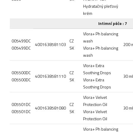
Hydratačný pleťový
krém
Intimní péče : 7
Vlora+ Ph balancing
005499DC
CZ
wash
4001638581103
200 
005499DC
SK
Vlora+ Ph balancing
wash
Vlora+ Extra
005500DC
CZ
Soothing Drops
4001638581110
30 ml
005500DC
SK
Vlora+ Extra
Soothing Drops
Vlora+ Velvet
005501DC
CZ
Protection Oil
4001638581080
30 ml
005501DC
SK
Vlora+ Velvet
Protection Oil
Vlora+ Ph balancing