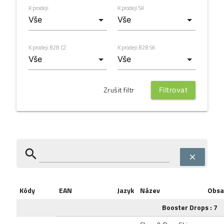
K prodeji
K prodeji SK
K prodeji B2B CZ
K prodeji B2B SK
Zrušit filtr
search
clear
Kódy
EAN
Jazyk
Název
Obsa
Booster Drops : 7