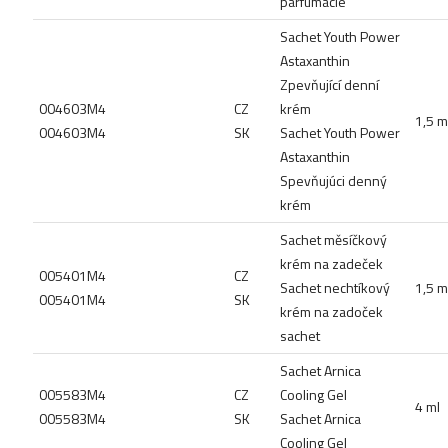
parfumácie
Sachet Youth Power
Astaxanthin
Zpevňující denní
004603M4
CZ
krém
1,5 m
004603M4
SK
Sachet Youth Power
Astaxanthin
Spevňujúci denný
krém
Sachet měsíčkový
krém na zadeček
005401M4
CZ
Sachet nechtíkový
1,5 m
005401M4
SK
krém na zadoček
sachet
Sachet Arnica
005583M4
CZ
Cooling Gel
4 ml
005583M4
SK
Sachet Arnica
Cooling Gel