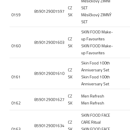
Měsíčkový ZIMNÍ
CZ
SET
8590129001597
0159
SK
Měsíčkový ZIMNÝ
SET
SKIN FOOD Make-
CZ
up Favourites
8590129001603
0160
SK
SKIN FOOD Make-
up Favourites
Skin Food 100th
CZ
Anniversary Set
8590129001610
0161
SK
Skin Food 100th
Anniversary Set
CZ
Men Refresh
8590129001627
0162
SK
Men Refresh
SKIN FOOD FACE
CZ
CARE Ritual
8590129001634
0163
SK
SKIN FOOD FACE