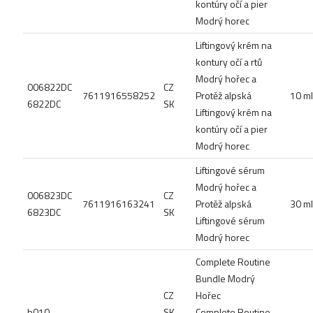
kontúry očí a pier
Modrý horec
Liftingový krém na
kontury očí a rtů
Modrý hořec a
006822DC
CZ
7611916558252
Protěž alpská
10 ml
6822DC
SK
Liftingový krém na
kontúry očí a pier
Modrý horec
Liftingové sérum
Modrý hořec a
006823DC
CZ
7611916163241
Protěž alpská
30 ml
6823DC
SK
Liftingové sérum
Modrý horec
Complete Routine
Bundle Modrý
CZ
Hořec
b010
SK
Complete Routine