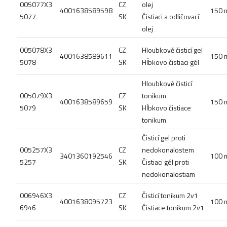
005077X3
CZ
olej
4001638589598
150 
5077
SK
Čistiaci a odličovací
olej
005078X3
CZ
Hloubkově čisticí gel
4001638589611
150 
5078
SK
Hĺbkovo čistiaci gél
Hloubkově čisticí
005079X3
CZ
tonikum
4001638589659
150 
5079
SK
Hĺbkovo čistiace
tonikum
Čisticí gel proti
005257X3
CZ
nedokonalostem
3401360192546
100 
5257
SK
Čistiaci gél proti
nedokonalostiam
006946X3
CZ
Čisticí tonikum 2v1
4001638095723
100 
6946
SK
Čistiace tonikum 2v1