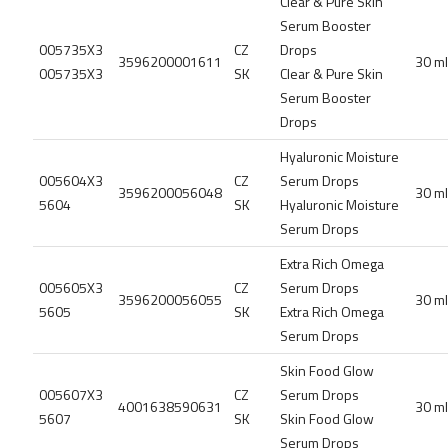
Clear & Pure Skin
Serum Booster
005735X3
CZ
Drops
3596200001611
30 ml
005735X3
SK
Clear & Pure Skin
Serum Booster
Drops
Hyaluronic Moisture
005604X3
CZ
Serum Drops
3596200056048
30 ml
5604
SK
Hyaluronic Moisture
Serum Drops
Extra Rich Omega
005605X3
CZ
Serum Drops
3596200056055
30 ml
5605
SK
Extra Rich Omega
Serum Drops
Skin Food Glow
005607X3
CZ
Serum Drops
4001638590631
30 ml
5607
SK
Skin Food Glow
Serum Drops