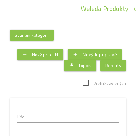
Weleda Produkty - 
Seznam kategorií
Nový produkt
add
add
Nový k přípravě
Export
Reporty
file_download
Včetně zavřených
Kód