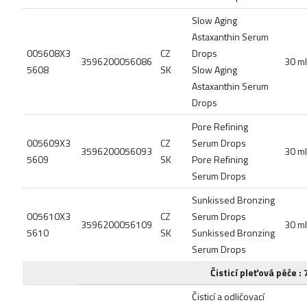
Slow Aging
Astaxanthin Serum
005608X3
CZ
Drops
3596200056086
30 ml
5608
SK
Slow Aging
Astaxanthin Serum
Drops
Pore Refining
005609X3
CZ
Serum Drops
3596200056093
30 ml
5609
SK
Pore Refining
Serum Drops
Sunkissed Bronzing
005610X3
CZ
Serum Drops
3596200056109
30 ml
5610
SK
Sunkissed Bronzing
Serum Drops
Čisticí pleťová péče : 
Čisticí a odličovací