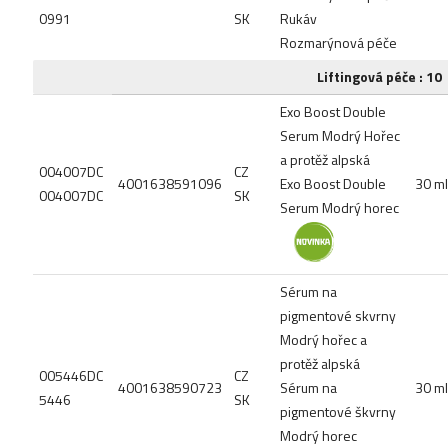
0991
SK
Rukáv
Rozmarýnová péče
Liftingová péče : 10
Exo Boost Double
Serum Modrý Hořec
a protěž alpská
004007DC
CZ
4001638591096
Exo Boost Double
30 ml
004007DC
SK
Serum Modrý horec
Sérum na
pigmentové skvrny
Modrý hořec a
protěž alpská
005446DC
CZ
4001638590723
Sérum na
30 ml
5446
SK
pigmentové škvrny
Modrý horec