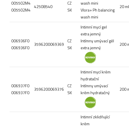
005502M4
CZ
wash mini
42508540
20 ml
005502M4
SK
Vlora+ Ph balancing
wash mini
Intimní mycí gel
extra jemný
006936F0
CZ
Intímny umývací gél
3596200069369
200 
006936F0
SK
extra jemný
Intimní mycí krém
hydratační
006937F0
CZ
Intímny umývací
3596200069376
200 
006937F0
SK
krém hydratačný
Intimní zklidňující
krém