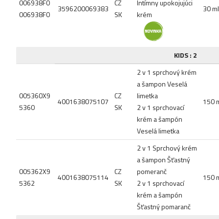
006938F0
CZ
Intímny upokojujúci
3596200069383
30 ml
006938F0
SK
krém
KIDS : 2
2 v 1 sprchový krém
a šampon Veselá
005360X9
CZ
limetka
4001638075107
150 
5360
SK
2 v 1 sprchovací
krém a šampón
Veselá limetka
2 v 1 Sprchový krém
a šampon Šťastný
005362X9
CZ
pomeranč
4001638075114
150 
5362
SK
2 v 1 sprchovací
krém a šampón
Šťastný pomaranč