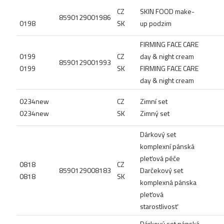
CZ
SKIN FOOD make-
8590129001986
0198
SK
up podzim
FIRMING FACE CARE
0199
CZ
day & night cream
8590129001993
0199
SK
FIRMING FACE CARE
day & night cream
0234new
CZ
Zimní set
0234new
SK
Zimný set
Dárkový set
komplexní pánská
pleťová péče
0818
CZ
8590129008183
Darčekový set
0818
SK
komplexná pánska
pleťová
starostlivosť
Dárkový set pánská