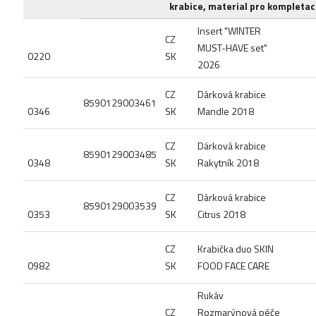
krabice, material pro kompletaci
Insert "WINTER
CZ
MUST-HAVE set"
0220
SK
2026
CZ
Dárková krabice
8590129003461
0346
SK
Mandle 2018
CZ
Dárková krabice
8590129003485
0348
SK
Rakytník 2018
CZ
Dárková krabice
8590129003539
0353
SK
Citrus 2018
CZ
Krabička duo SKIN
0982
SK
FOOD FACE CARE
Rukáv
CZ
Rozmarýnová péče