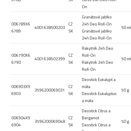
On
Granátové jablko
006789X6
CZ
24h Deo Roll-On
4001638500203
50 ml
6789
SK
Granátové jablko
24h Deo Roll-On
Rakytník 24h Deo
006790X6
CZ
Roll-On
4001638502399
50 ml
6790
SK
Rakytník 24h Deo
Roll-On
Deostick Eukalypt a
006903X9
CZ
máta
3596200069031
50 g
6903
SK
Deostick Eukalyptus
a mäta
Deostick Citrus a
006904X9
CZ
Bergamot
3596200069048
50 g
6904
SK
Deostick Citrus a