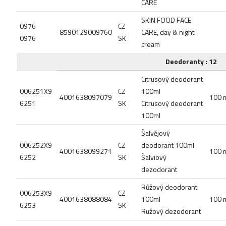
CARE
SKIN FOOD FACE
0976
CZ
8590129009760
CARE, day & night
0976
SK
cream
Deodoranty : 12
Citrusový deodorant
006251X9
CZ
100ml
4001638097079
100 
6251
SK
Citrusový deodorant
100ml
Šalvějový
006252X9
CZ
deodorant 100ml
4001638099271
100 
6252
SK
Šalviový
dezodorant
Růžový deodorant
006253X9
CZ
4001638088084
100ml
100 
6253
SK
Ružový dezodorant