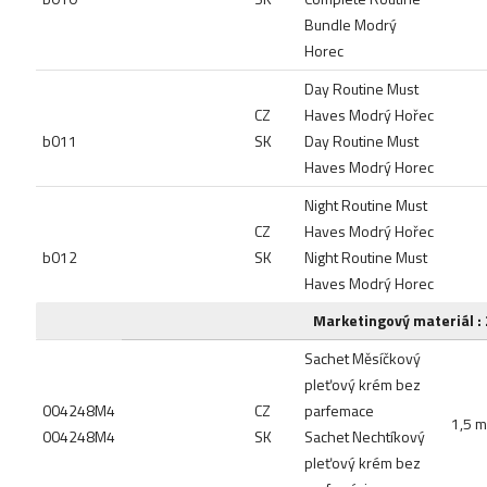
Bundle Modrý
Horec
Day Routine Must
CZ
Haves Modrý Hořec
b011
SK
Day Routine Must
Haves Modrý Horec
Night Routine Must
CZ
Haves Modrý Hořec
b012
SK
Night Routine Must
Haves Modrý Horec
Marketingový materiál :
Sachet Měsíčkový
pleťový krém bez
004248M4
CZ
parfemace
1,5 m
004248M4
SK
Sachet Nechtíkový
pleťový krém bez